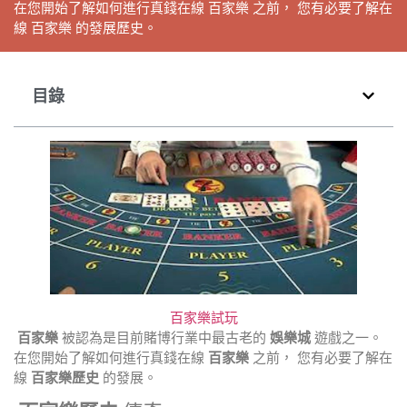
在您開始了解如何進行真錢在線 百家樂 之前， 您有必要了解在
線 百家樂 的發展歷史。
目錄
百家樂試玩
百家樂
被認為是目前賭博行業中最古老的
娛樂城
遊戲之一。
在您開始了解如何進行真錢在線
百家樂
之前， 您有必要了解在
線
百家樂歷史
的發展。