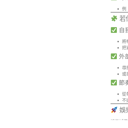
例
若
自
將
把
外
尋
或
節
從
不
娛
娛樂城遊