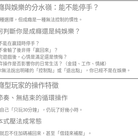
癮與娛樂的分水嶺：能不能停手？
種選擇，但成癮是一種無法控制的慣性。
何判斷你是成癮還是純娛樂？
不能在贏錢時停手？
不會輸了後非得「贏回來」？
完遊戲後，心情是滿足還是懊悔？
弈操作是否影響你的日常生活？（金錢、工作、情緒）
你無法說出明確的「控制點」或「退出點」，你已經不是在娛樂。
癮型玩家的操作特徵
節奏、無結束的循環操作
自己「只玩30分鐘」，仍玩了好幾小時。
本式壓法成常態
就忍不住加碼補回來，甚至「借錢來補壓」。