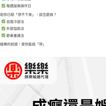
每週設無操作日
若你已經「停不下來」，該怎麼辦？
自我冷卻法
外部協助法
節奏重建法
娛樂的前提，是你能說「停」