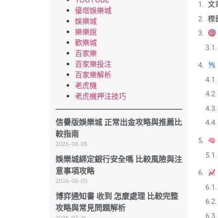
文
優塔娛樂城
標
娛樂城
樂樂說
歡樂城
百家樂
百家樂投注
百家樂解析
老虎機
老虎機押注技巧
信譽版娛樂城 正常出金攻略與推薦比
較指南
2026-08-05
娛樂城綁定銀行安全嗎 比較風險與注
意事項攻略
2026-08-03
博弈通知書 收到 怎麼處理 比較完整
攻略與常見問題解析
2026-07-31