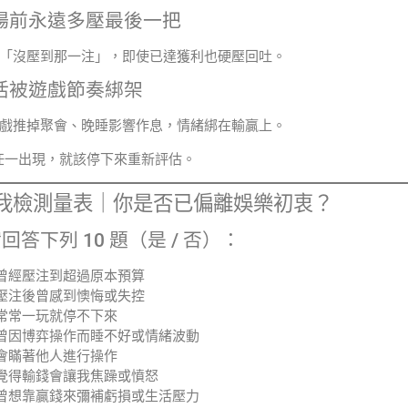
場前永遠多壓最後一把
「沒壓到那一注」，即使已達獲利也硬壓回吐。
活被遊戲節奏綁架
戲推掉聚會、晚睡影響作息，情緒綁在輸贏上。
任一出現，就該停下來重新評估。
我檢測量表｜你是否已偏離娛樂初衷？
回答下列 10 題（是 / 否）：
曾經壓注到超過原本預算
壓注後曾感到懊悔或失控
常常一玩就停不下來
曾因博弈操作而睡不好或情緒波動
會瞞著他人進行操作
覺得輸錢會讓我焦躁或憤怒
曾想靠贏錢來彌補虧損或生活壓力