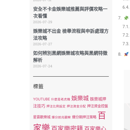
安全不卡金娛樂城推薦與評價攻略一
次看懂
2026-07-29
娛樂城不出金 檢舉流程與申訴處理方
法攻略
2026-07-27
如何辨別黑網娛樂城攻略與黑網特徵
解析
2026-07-24
標籤
娛樂城
娛樂城押
YOUTUBE
什麼是老虎機
注技巧
押注資金控盤
押注比例設定
押注資金分配
百
星雲歡樂城
爆分期押注策略
爆分前兆觀察
家樂
百家樂密籍
百家樂心