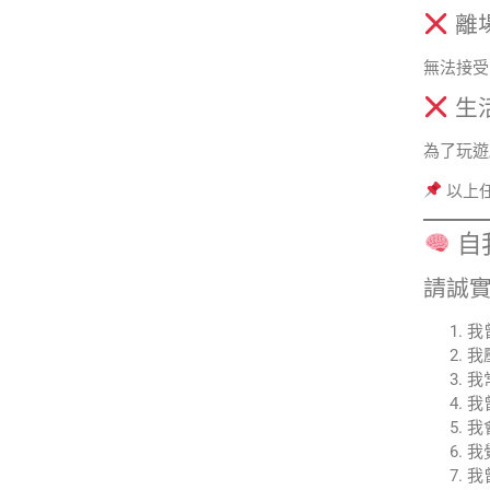
離
無法接受
生
為了玩遊
以上
自
請誠實
我
我
我
我
我
我
我