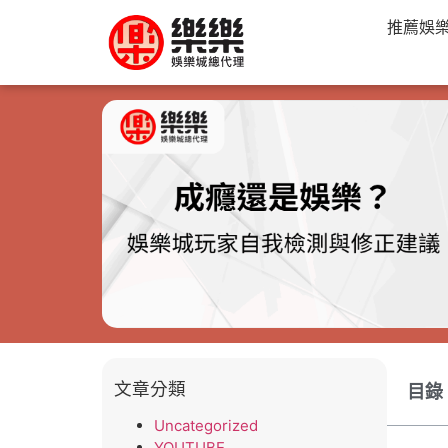
推薦娛
文章分類
目錄
Uncategorized
YOUTUBE