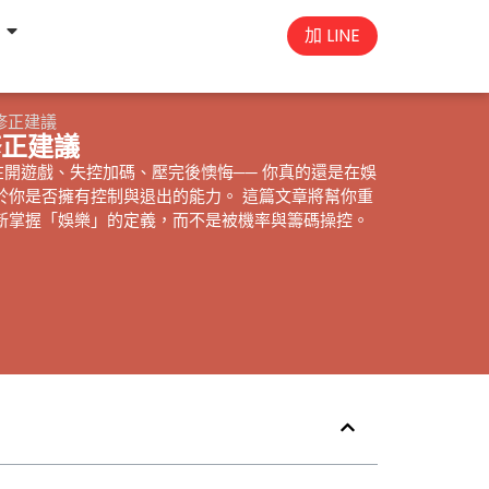
加 LINE
修正建議
修正建議
開遊戲、失控加碼、壓完後懊悔── 你真的還是在娛
於你是否擁有控制與退出的能力。 這篇文章將幫你重
新掌握「娛樂」的定義，而不是被機率與籌碼操控。