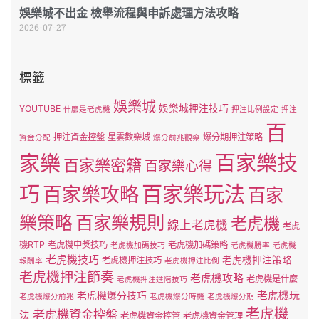
娛樂城不出金 檢舉流程與申訴處理方法攻略
2026-07-27
標籤
娛樂城
娛樂城押注技巧
YOUTUBE
什麼是老虎機
押注比例設定
押注
百
押注資金控盤
星雲歡樂城
爆分期押注策略
資金分配
爆分前兆觀察
家樂
百家樂技
百家樂密籍
百家樂心得
巧
百家樂玩法
百家樂攻略
百家
百家樂規則
樂策略
老虎機
線上老虎機
老虎
機RTP
老虎機中獎技巧
老虎機加碼策略
老虎機加碼技巧
老虎機勝率
老虎機
老虎機技巧
老虎機押注策略
老虎機押注技巧
報酬率
老虎機押注比例
老虎機押注節奏
老虎機攻略
老虎機是什麼
老虎機押注進階技巧
老虎機玩
老虎機爆分技巧
老虎機爆分前兆
老虎機爆分時機
老虎機爆分期
老虎機
老虎機資金控盤
法
老虎機資金控管
老虎機資金管理