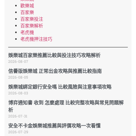
歡樂城
百家樂
百家樂投注
百家樂解析
老虎機
老虎機押注技巧
娛樂城百家樂推薦比較與投注技巧攻略解析
2026-08-07
信譽版娛樂城 正常出金攻略與推薦比較指南
2026-08-05
娛樂城綁定銀行安全嗎 比較風險與注意事項攻略
2026-08-03
博弈通知書 收到 怎麼處理 比較完整攻略與常見問題解
析
2026-07-31
安全不卡金娛樂城推薦與評價攻略一次看懂
2026-07-29