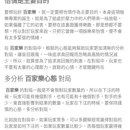
怡情是主要目的
要想玩好
百家樂
，就一定要將怡情作為主要目的。本身這項娛
樂專案的誕生，就是為了給處於壓力中的人們帶來一絲放鬆。
如果偏離了它的初衷，要想在這裏面獲得樂趣，那是想都不要
想。所以對於玩家來說，只把它當做一項娛樂來怡情，便不會
有太多緊張的情緒。
在
百家樂
的對局中，輕鬆的心態能夠幫助玩家更加清晰的分析
對局。讓盲目跟風，一味追求高回報而忽略高風險的情況減
少。所以，就算是為了追求高回報的刺激，在對局中，玩家也
不要有太重的心理壓力。放鬆的心情，才是關鍵所在
多分析
百家樂心態
對局
百家樂
的對局一般是不會限制玩家數量的，所以在下注的時
候，玩家可能有幾個對手，也有可能有十幾個對手。對手的多
少，會直接影響到結果的數量。玩家在下注的時候，要保持謹
慎的心態，多分析對局。
比如說在對局中，如果玩家眾多，可以多觀察經常贏得對局的
玩家是如何下注的。如果玩家數量比較少，而每個玩家贏得幾