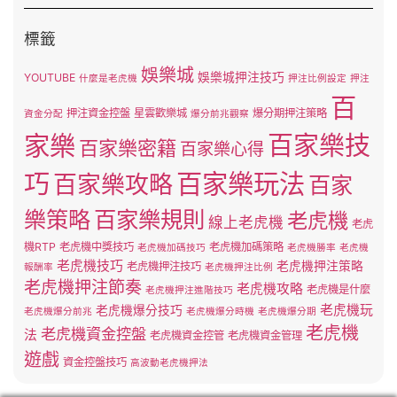
標籤
娛樂城
娛樂城押注技巧
YOUTUBE
什麼是老虎機
押注比例設定
押注
百
押注資金控盤
星雲歡樂城
爆分期押注策略
資金分配
爆分前兆觀察
家樂
百家樂技
百家樂密籍
百家樂心得
巧
百家樂玩法
百家樂攻略
百家
百家樂規則
樂策略
老虎機
線上老虎機
老虎
機RTP
老虎機中獎技巧
老虎機加碼策略
老虎機加碼技巧
老虎機勝率
老虎機
老虎機技巧
老虎機押注策略
老虎機押注技巧
報酬率
老虎機押注比例
老虎機押注節奏
老虎機攻略
老虎機是什麼
老虎機押注進階技巧
老虎機玩
老虎機爆分技巧
老虎機爆分前兆
老虎機爆分時機
老虎機爆分期
老虎機
老虎機資金控盤
法
老虎機資金控管
老虎機資金管理
遊戲
資金控盤技巧
高波動老虎機押法