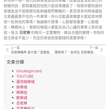
好地想一想，自己的將來應該如何準備？如果說是沒有自己的
經驗的話，那麼贏錢恐怕就只能依靠運氣了，但是你要知道的
是運氣並不是那麼的能夠讓我們瞭解的，甚至很多的時候運氣
又是最最靠不住的一件事情，所以可能還是需要大家認真地學
習一些其他的事情！無論做什麼事，心態都很重要，心態穩
定，積極向上，我相信每個人都能在自己心儀的事業上有所成
就。投注
百家樂
的眼光一定要獨特，做出合適的選擇。持有的
投注資金不能少，充足的資金就是贏錢的首要保障！
上一篇
下一篇
百家樂機率 是什麼？是運氣遊戲還是數學概率？
運勢來了，如何在 百家樂投注 呢？
文章分類
Uncategorized
YOUTUBE
優塔娛樂城
娛樂城
樂樂說
歡樂城
百家樂
百家樂投注