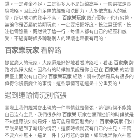
錢。一是資金不足。二是很多人不是短線高手，一般選擇走長
線戰略。因此沒有足夠的經驗和決斷力，大多依靠個人的感
覺，所以成功的幾率不高。
百家樂玩家
既有優勢，也有劣勢，
無論你是否屬於這類玩家，一定要把握好度。投注需謹慎，投
注也需膽量，既然做了這一行，每個人都有自己的經歷和感
受，不過有時候多聽聽別人的建議也是很有用的。
百家樂玩家
看牌路
提醒廣大的玩家，大家還是好好地看看牌路吧，看起
百家樂
牌
路才能掙大錢。因為有的時候如果說是你自己在
百家樂
的這個
舞臺上面沒有自己的
百家樂玩家
經驗，將來仍然是具有很多的
值得你慢慢變化的事情，這些事情可能還是十分重要的！
遇到連輸情況別慌張
實際上我們經常會出現的一件事情就是慌張，這個時候不能讓
自己沒有主見，我們很多的
百家樂
玩家在遇到挫折的時候就是
不知道應該如何是好，這可能是需要避免的！
百家樂玩家
們如
果說是遇到了輸錢的情況，這個時候就要有自己的主見，千萬
不要六神無主，這是一件十分可悲的事情，如果說是你六神無