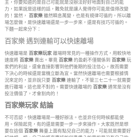
主，你要知道的是自己可能就是沒辦法好好地面對自己的能
力，如果說是這樣的話，難免就是讓人覺得你可能是值得改變
的！當然，
百家樂
雖然瞬息萬變，也是有規律可循的，所以離
場怎麼做，是快速離場還是一步一步來，還是有技巧可循的。
下麵一起來分下：
百家樂 遇到連輸可以快速離場
快速離場是
百家樂玩家
離場時常見的一種操作方式，用較快地
速度將
百家樂
賣出。畢竟
百家樂
的盈虧不僅關係到
百家樂
玩
家們的利益，還會直接影響到他們後期的投注信心，故而需要
下決心的時候還是當機立斷為宜。當然快速離場也需要根據情
況來定的，並非說只要
百家樂
連輸了，不管三七二十一就需要
進行離場，這也是不對的。需要快速離場的
百家樂
通常是沒有
投注價值了，才會割肉的！
百家樂玩家
結論
不可否認，快速離場是一種好辦法。也並非任何時候都能使
用。保險起見，有的還是需要一步一步來操作。大家既然是想
要在這個
百家樂
舞臺上面有點兒自己的能力，可能就是需要好