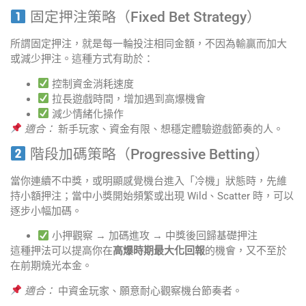
固定押注策略（Fixed Bet Strategy）
所謂固定押注，就是每一輪投注相同金額，不因為輸贏而加大
或減少押注。這種方式有助於：
控制資金消耗速度
拉長遊戲時間，增加遇到高爆機會
減少情緒化操作
適合：
新手玩家、資金有限、想穩定體驗遊戲節奏的人。
階段加碼策略（Progressive Betting）
當你連續不中獎，或明顯感覺機台進入「冷機」狀態時，先維
持小額押注；當中小獎開始頻繁或出現 Wild、Scatter 時，可以
逐步小幅加碼。
小押觀察 → 加碼進攻 → 中獎後回歸基礎押注
這種押法可以提高你在
高爆時期最大化回報
的機會，又不至於
在前期燒光本金。
適合：
中資金玩家、願意耐心觀察機台節奏者。