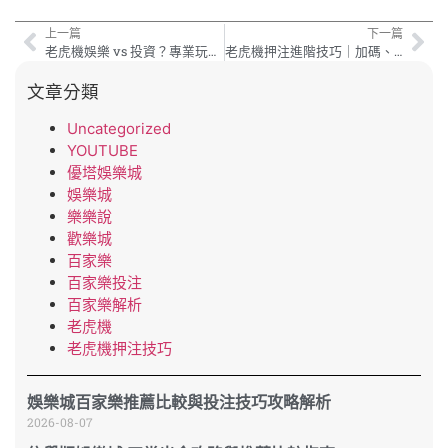
上一篇
下一篇
老虎機娛樂 vs 投資？專業玩家的遊戲心法與經驗談
老虎機押注進階技巧｜加碼、控盤與爆分時機全攻略
文章分類
Uncategorized
YOUTUBE
優塔娛樂城
娛樂城
樂樂說
歡樂城
百家樂
百家樂投注
百家樂解析
老虎機
老虎機押注技巧
娛樂城百家樂推薦比較與投注技巧攻略解析
2026-08-07