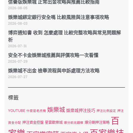
信譽版娛樂城 正常出金攻略與推薦比較指南
2026-08-05
娛樂城綁定銀行安全嗎 比較風險與注意事項攻略
2026-08-03
博弈通知書 收到 怎麼處理 比較完整攻略與常見問題解
析
2026-07-31
安全不卡金娛樂城推薦與評價攻略一次看懂
2026-07-29
娛樂城不出金 檢舉流程與申訴處理方法攻略
2026-07-27
標籤
娛樂城
娛樂城押注技巧
YOUTUBE
什麼是老虎機
押注比例設定
押注
百
押注資金控盤
星雲歡樂城
爆分期押注策略
資金分配
爆分前兆觀察