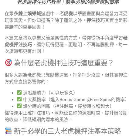
老虎機押注技巧教學｜新手必學的穩定獲利策略
在眾多
線上娛樂城
遊戲中，
老虎機
以華麗畫面與高爆發力深受
玩家喜愛。但你知道嗎？除了運氣之外，
押注技巧
其實也是影
響勝率的重要因素！
本篇文章將以專業又簡單易懂的方式，帶你從新手角度學習
老
虎機押注技巧
，讓你玩得更穩、更聰明，不再無腦亂押，每一
次旋轉都更有計劃！
為什麼老虎機押注技巧這麼重要？
很多人認為老虎機只靠隨機運氣，押多押少沒差，但其實押注
方式會直接影響你的：
遊戲續航力（可以玩多久）
中大獎機率（進入Bonus Game或Free Spins的機率）
爆分時的回報（押注越高，爆發時收穫越大）
懂得運用正確押注技巧，就能延長你的遊戲時間、提升爆發期
的收益，降低短期內爆本的風險。
新手必學的三大老虎機押注基本策略