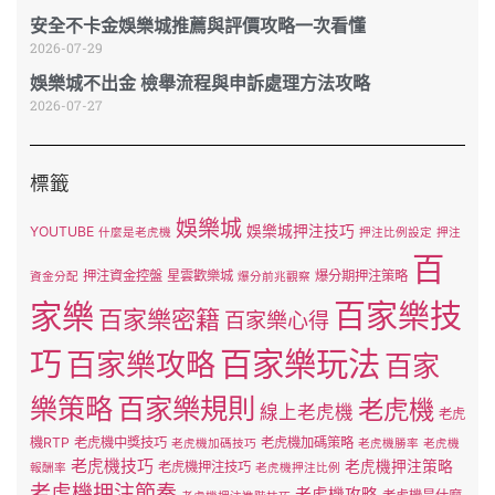
安全不卡金娛樂城推薦與評價攻略一次看懂
2026-07-29
娛樂城不出金 檢舉流程與申訴處理方法攻略
2026-07-27
標籤
娛樂城
娛樂城押注技巧
YOUTUBE
什麼是老虎機
押注比例設定
押注
百
押注資金控盤
星雲歡樂城
爆分期押注策略
資金分配
爆分前兆觀察
家樂
百家樂技
百家樂密籍
百家樂心得
巧
百家樂玩法
百家樂攻略
百家
百家樂規則
樂策略
老虎機
線上老虎機
老虎
機RTP
老虎機中獎技巧
老虎機加碼策略
老虎機加碼技巧
老虎機勝率
老虎機
老虎機技巧
老虎機押注策略
老虎機押注技巧
報酬率
老虎機押注比例
老虎機押注節奏
老虎機攻略