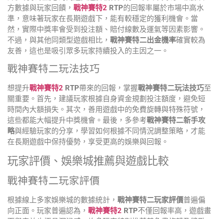
方數據與玩家回饋，
戰神賽特2
RTP
的回報率屬於市場中高水
準，意味著玩家在長期遊戲下，能有較穩定的獲利機會。當
然，實際中獎率會受到投注額、賠付線數及運氣等因素影響。
不過，與其他同類型遊戲相比，
戰神賽特二出金機率
確實較為
友善，這也是吸引眾多玩家持續投入的主因之一。
戰神賽特二玩法技巧
想提升
戰神賽特2
RTP
帶來的回報，掌握
戰神賽特二玩法技巧
至
關重要。首先，建議玩家根據自身資金規劃投注額度，避免短
時間內大額損失。其次，善用遊戲中的免費旋轉與特殊符號，
這些都能大幅提升中獎機會。最後，多參考
戰神賽特二新手攻
略
與經驗玩家的分享，學習如何根據不同情況調整策略，才能
在長期遊戲中保持優勢，享受更高的娛樂與回報。
玩家評價、娛樂城推薦與遊戲比較
戰神賽特二玩家評價
根據線上多家娛樂城的數據統計，
戰神賽特二玩家評價
普遍偏
向正面。玩家普遍認為，
戰神賽特2
RTP
不僅回報率高，遊戲畫