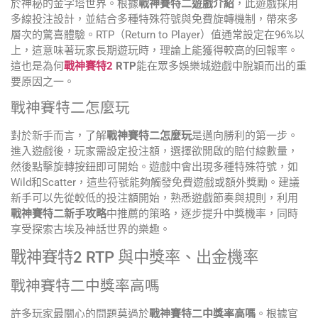
於神秘的金字塔世界。根據
戰神賽特二遊戲介紹
，此遊戲採用
多線投注設計，並結合多種特殊符號與免費旋轉機制，帶來多
層次的驚喜體驗。RTP（Return to Player）值通常設定在96%以
上，這意味著玩家長期遊玩時，理論上能獲得較高的回報率。
這也是為何
戰神賽特2
RTP
能在眾多娛樂城遊戲中脫穎而出的重
要原因之一。
戰神賽特二怎麼玩
對於新手而言，了解
戰神賽特二怎麼玩
是邁向勝利的第一步。
進入遊戲後，玩家需設定投注額，選擇欲開啟的賠付線數量，
然後點擊旋轉按鈕即可開始。遊戲中會出現多種特殊符號，如
Wild和Scatter，這些符號能夠觸發免費遊戲或額外獎勵。建議
新手可以先從較低的投注額開始，熟悉遊戲節奏與規則，利用
戰神賽特二新手攻略
中推薦的策略，逐步提升中獎機率，同時
享受探索古埃及神話世界的樂趣。
戰神賽特2 RTP 與中獎率、出金機率
戰神賽特二中獎率高嗎
許多玩家最關心的問題莫過於
戰神賽特二中獎率高嗎
。根據官