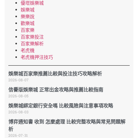
優塔娛樂城
娛樂城
樂樂說
歡樂城
百家樂
百家樂投注
百家樂解析
老虎機
老虎機押注技巧
娛樂城百家樂推薦比較與投注技巧攻略解析
2026-08-07
信譽版娛樂城 正常出金攻略與推薦比較指南
2026-08-05
娛樂城綁定銀行安全嗎 比較風險與注意事項攻略
2026-08-03
博弈通知書 收到 怎麼處理 比較完整攻略與常見問題解
析
2026-07-31