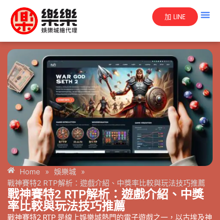
加 LINE
Home
»
娛樂城
»
戰神賽特2 RTP解析：遊戲介紹、中獎率比較與玩法技巧推薦
戰神賽特2 RTP解析：遊戲介紹、中獎
率比較與玩法技巧推薦
戰神賽特2 RTP 是線上娛樂城熱門的電子遊戲之一，以古埃及神