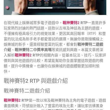
在現代線上娛樂城眾多電子遊戲中，
戰神賽特2
RTP
一直是許多
玩家熱烈討論的熱門話題。這款以古埃及神話為主題的遊戲，
不僅擁有極具吸引力的視覺效果，更因其高回報率（RTP）和豐
富的玩法成為新手老手都愛嘗試的選擇。無論你是剛接觸線上
娛樂城的新手，還是經驗豐富的玩家，都會對
戰神賽特二遊戲
介紹
、
戰神賽特二中獎率高嗎
等資訊感到興趣。本篇文章將深
入解析
戰神賽特2
RTP
的相關內容，從基本玩法、技巧、玩家評
價到與其他遊戲的比較，希望能幫助你全面掌握這款遊戲的精
髓，提升中獎機會，也讓你在娛樂城的遊戲體驗更加順利愉
快。
戰神賽特2 RTP 與遊戲介紹
戰神賽特二遊戲介紹
戰神賽特2
RTP
是一款以埃及戰神賽特為主角的電子遊戲，遊戲
畫面精美，符號設計融入了豐富的埃及元素，讓玩家彷彿置身