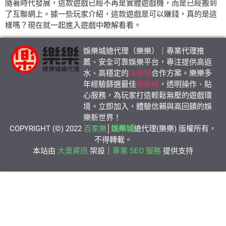
隨著時代發展，這款遊戲已經不再是實體遊戲機，而是已經搬到
了互聯網上。據一些玩家介紹，這款遊戲是可以賺錢，真的是這
樣嗎？現在就一起進入遊戲中瞭解看看。
娛樂城總代理（樂樂）｜專業代理推
薦、安全可靠娛樂平台，專注提供高返
水、高穩定的
娛樂城
合作方案。樂樂多
年經驗篩選最佳
娛樂城
，透明操作、貼
心服務，為玩家打造輕鬆無壓的遊戲環
境。立即加入，體驗信賴與高回饋的娛
樂新世界！
COPYRIGHT (©) 2022
百家樂
│
娛樂城
總代理(樂樂) 版權所有，
不得轉載。
本站由
大奧資訊
架設｜
專業 SEO 服務
提供支持