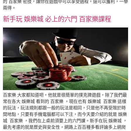
的 百家樂 密技，讓你在遊戲中可以享受過程，還可以獲利，一舉
兩得。
新手玩 娛樂城 必上的六門 百家樂課程
百家樂 大家都知道吧，他就是很簡單的撲克牌遊戲，除了我們最
常在各大 娛樂城 看到的 百家樂 ，現在也有 娛樂城 百家樂 這樣
的玩法，玩法規則都跟一般的玩法是相同，只是他不再受限於時
間地點，只要有手機電腦都可以下注，而今天要介紹的就是 娛樂
城 百家樂 ，我們在上桌前須要上的六門課。新手在玩 娛樂城 ，
最先考慮的就是歷史與安全性，網路上百百種多看評論多上網爬