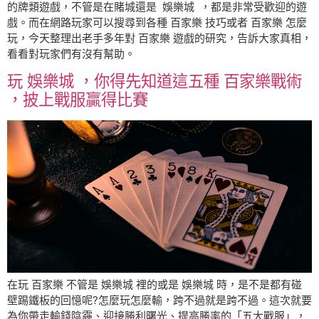
的牌類遊戲，不管是在賭城還是 娛樂城 ，都是非常受歡迎的遊
戲。而在網路玩家可以搜尋到各種 百家樂 技巧或者 百家樂 怎麼
玩，今天整理出老手多年對 百家樂 遊戲的研究，告訴大家真相，
看看對玩家們有沒有幫助。
玩 娛樂城 ，你得先知道這五種 百家樂戰術
，披上戰服贏得比賽
在玩 百家樂 不管是 娛樂城 裡的或是 娛樂城 時，是不是都有碰
壁踢鐵板的回憶呢?怎麼玩怎麼輸，跨不過就是跨不過。這次就要
為你帶走輸錢陰霾、迎接勝利曙光、提高勝率的「五大戰服」，