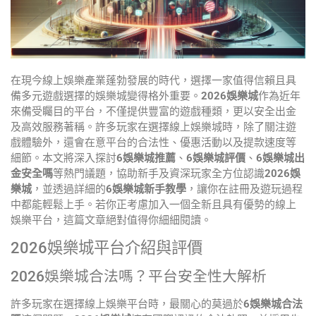
在現今線上娛樂產業蓬勃發展的時代，選擇一家值得信賴且具
備多元遊戲選擇的娛樂城變得格外重要。
2026娛樂城
作為近年
來備受矚目的平台，不僅提供豐富的遊戲種類，更以安全出金
及高效服務著稱。許多玩家在選擇線上娛樂城時，除了關注遊
戲體驗外，還會在意平台的合法性、優惠活動以及提款速度等
細節。本文將深入探討
6娛樂城推薦
、
6娛樂城評價
、
6娛樂城出
金安全嗎
等熱門議題，協助新手及資深玩家全方位認識
2026娛
樂城
，並透過詳細的
6娛樂城新手教學
，讓你在註冊及遊玩過程
中都能輕鬆上手。若你正考慮加入一個全新且具有優勢的線上
娛樂平台，這篇文章絕對值得你細細閱讀。
2026娛樂城平台介紹與評價
2026娛樂城合法嗎？平台安全性大解析
許多玩家在選擇線上娛樂平台時，最關心的莫過於
6娛樂城合法