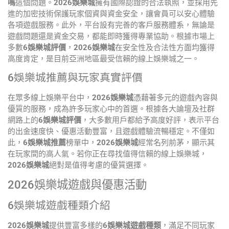
嗎
這個問題。
2026娛樂城
擁有國際認證的合法執照，並採用先
進的加密技術保護玩家個資與資金安全，讓會員可以安心體驗
各項遊戲服務。此外，平台設有完善的客戶服務體系，無論是
遊戲問題還是資金交易，都能即時獲得專業協助。根據市場上
多數
6娛樂城評價
，
2026娛樂城
在安全性及合法性方面均獲得
高度肯定，是目前亞洲地區最受信賴的線上娛樂城之一。
6娛樂城推薦與玩家真實評價
在眾多線上娛樂平台中，
2026娛樂城
憑藉著多元的遊戲內容與
優質的服務，成為許多玩家心中的首選。根據各大論壇及社群
網路上的
6娛樂城評價
，大多數用戶都給予高度好評，表示平台
的出金速度快、優惠活動豐富，且遊戲體驗流暢穩定。不僅如
此，
6娛樂城推薦
榜單中，
2026娛樂城
經常名列前茅，顯示其
在玩家間的高人氣。若你正在尋找值得信賴的線上娛樂城，
2026娛樂城
絕對是值得考慮的優質選擇。
2026娛樂城遊戲與優惠活動
6娛樂城遊戲種類介紹
2026娛樂城
提供豐富多樣的
6娛樂城遊戲種類
，滿足不同玩家