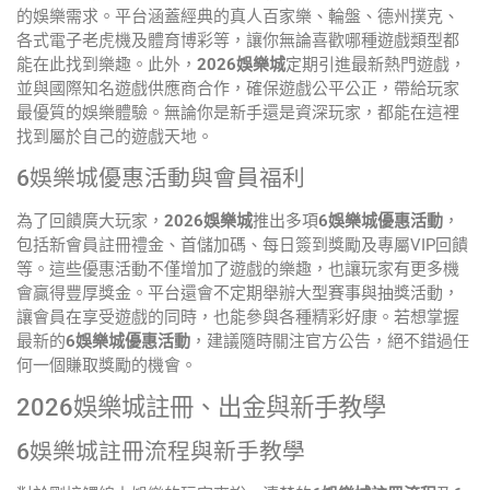
的娛樂需求。平台涵蓋經典的真人百家樂、輪盤、德州撲克、
各式電子老虎機及體育博彩等，讓你無論喜歡哪種遊戲類型都
能在此找到樂趣。此外，
2026娛樂城
定期引進最新熱門遊戲，
並與國際知名遊戲供應商合作，確保遊戲公平公正，帶給玩家
最優質的娛樂體驗。無論你是新手還是資深玩家，都能在這裡
找到屬於自己的遊戲天地。
6娛樂城優惠活動與會員福利
為了回饋廣大玩家，
2026娛樂城
推出多項
6娛樂城優惠活動
，
包括新會員註冊禮金、首儲加碼、每日簽到獎勵及專屬VIP回饋
等。這些優惠活動不僅增加了遊戲的樂趣，也讓玩家有更多機
會贏得豐厚獎金。平台還會不定期舉辦大型賽事與抽獎活動，
讓會員在享受遊戲的同時，也能參與各種精彩好康。若想掌握
最新的
6娛樂城優惠活動
，建議隨時關注官方公告，絕不錯過任
何一個賺取獎勵的機會。
2026娛樂城註冊、出金與新手教學
6娛樂城註冊流程與新手教學