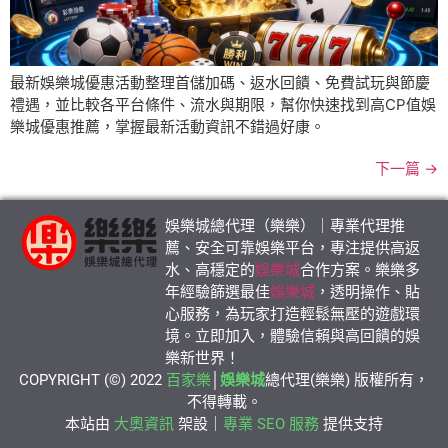
最新娛樂城優惠活動整理首儲加碼、返水回饋、免費試玩與節慶
禮遇，並比較各平台條件、流水與期限，幫你快速找到高CP值娛
樂城優惠推薦，掌握最新活動資訊不錯過好康。
下一篇
→
娛樂城總代理（樂樂）｜專業代理推
薦、安全可靠娛樂平台，專注提供高返
水、高穩定的
娛樂城
合作方案。樂樂多
年經驗篩選最佳
娛樂城
，透明操作、貼
心服務，為玩家打造輕鬆無壓的遊戲環
境。立即加入，體驗信賴與高回饋的娛
樂新世界！
COPYRIGHT (©) 2022
百家樂
│
娛樂城
總代理(樂樂) 版權所有，
不得轉載。
本站由
大奧資訊
架設｜
專業 SEO 服務
提供支持