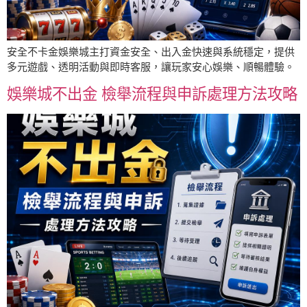
安全不卡金娛樂城主打資金安全、出入金快速與系統穩定，提供
多元遊戲、透明活動與即時客服，讓玩家安心娛樂、順暢體驗。
娛樂城不出金 檢舉流程與申訴處理方法攻略