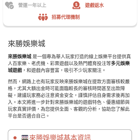
營運一年以上
遊戲返水
招募代理機制
來勝娛樂城
來勝娛樂城
是一個專為華人玩家打造的線上娛樂平台提供真
人百家樂、老虎機、彩票遊戲以及熱門體育投注等
多元娛樂
城遊戲
，和遊戲內容豐富，吸引不少玩家關注。
然而，網路上也有玩家反映來勝娛樂城在提款方面審核較嚴
格，尤其大額出金時可能面臨較長的審核時間甚至出款障
礙，建議玩家務必注意資金安全，謹慎評估自身需求後再加
入。本文將進一步針對來勝娛樂城的遊戲特色、優惠細節與
玩家真實評價，為您提供全面、客觀的分析，協助您了解此
平台是否適合自己。
來勝娛樂城基本資訊