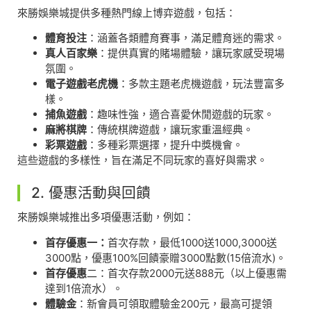
來勝娛樂城提供多種熱門線上博弈遊戲，包括：
體育投注
：涵蓋各類體育賽事，滿足體育迷的需求。
真人百家樂
：提供真實的賭場體驗，讓玩家感受現場
氛圍。
電子遊戲老虎機
：多款主題老虎機遊戲，玩法豐富多
樣。
捕魚遊戲
：趣味性強，適合喜愛休閒遊戲的玩家。
麻將棋牌
：傳統棋牌遊戲，讓玩家重溫經典。
彩票遊戲
：多種彩票選擇，提升中獎機會。
這些遊戲的多樣性，旨在滿足不同玩家的喜好與需求。
2. 優惠活動與回饋
來勝娛樂城推出多項優惠活動，例如：
首存優惠一：
首次存款，最低1000送1000,3000送
3000點，優惠100%回饋豪贈3000點數(15倍流水)。
首存優惠
二：首次存款2000元送888元（以上優惠需
達到1倍流水）。
體驗金
：新會員可領取體驗金200元，最高可提領