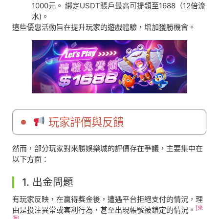
1000元。 綁定USDT賬戶最高可提領至1688（12倍流
水)。
這些優惠活動旨在提升玩家的遊戲體驗，增加獲勝機會。
玩家評價與反饋
然而，部分玩家對來勝娛樂城的評價存在爭議，主要集中在
以下方面：
1. 出金問題
有玩家反映，在贏得獎金後，遭遇平台拒絕支付的情況，理
[來
由是投注異常或套利行為，甚至出現帳號被鎖定的情況。
源]