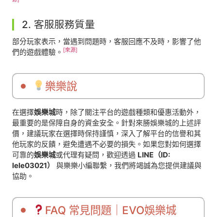
2. 客服服務質量
部分玩家表示，當遇到問題時，客服回應不及時，影響了他
[來源]
們的遊戲體驗。
樂樂說
在選擇
娛樂城
時，除了關注平台的遊戲種類和優惠活動外，
最重要的是保障自身的資金安全。針對來勝娛樂城的上述評
價，建議玩家在選擇時保持謹慎，深入了解平台的信譽和其
他玩家的反饋，避免遭遇不必要的損失。如果您對如何選擇
可靠的
娛樂城
或代理有疑問，歡迎透過
LINE（ID:
lele03021）
與樂樂小編聯繫，我們將竭誠為您提供建議與
協助。
FAQ 常見問題｜EVO娛樂城