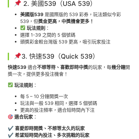
2. 美國539（USA 539）
美國版539
是國際版的 539 彩券，玩法類似今彩
539，但
獎金更高，中獎機會更多！
玩法規則
：
選擇 1-39 之間的 5 個號碼
頭獎彩金較台灣版 539 更高，吸引玩家投注
3. 快速539（Quick 539）
快速539
適合
不想等待、喜歡即時中獎
的玩家，每
幾分鐘
開
獎一次，提供更多投注機會！
玩法規則
：
每 5 – 10 分鐘開獎一次
玩法與一般 539 相同，選擇 5 個號碼
更高的投注頻率，適合短時間內下注
適合玩家
：
✔
喜愛即時開獎、不想等太久的玩家
✔
希望短時間內投注、多次挑戰的玩家