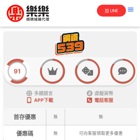
加 LINE
91
多國語言
虛擬貨幣
APP下載
電話客服
首存優惠
無
無
優惠碼
無
可向客服領取更多優惠