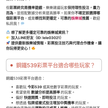
但
彩票終究是機率遊戲
，樂樂建議玩家
保持理性投注，量力
而為
，並搭配數據分析來提高勝率。如果你
不確定該選擇哪
個彩票平台
，或是
想找到更穩定、可靠的
娛樂城
推薦
，歡迎
私訊我！
想了解更多穩定可靠的娛樂城資訊？
加入LINE好友（ID: lele03021）
提供最新娛樂城情報、彩票投注技巧與代理合作機會，讓
你玩得更安心！
鋼鐵539彩票平台適合哪些玩家？
鋼鐵539彩票平台適合：
喜歡玩
今彩539
或其他數字彩票的玩家。
希望使用
數據分析提高勝率
的玩家。
偏好
快速開獎、即時投注
的玩家。
想透過
包牌或複式投注增加中獎機率
的玩家。