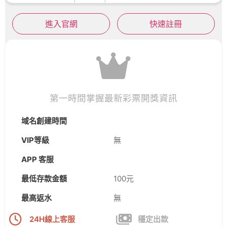
第一時間掌握最新彩票開獎資訊
域名創建時間
VIP等級
無
APP 客服
最低存款金額
100元
最高返水
無
24H線上客服
穩定出款