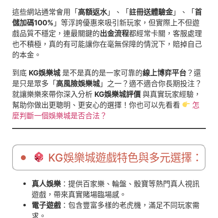
這些網站通常會用「
高額返水
」、「
註冊送體驗金
」、「
首
儲加碼100%
」等浮誇優惠來吸引新玩家，但實際上不但遊
戲品質不穩定，連最關鍵的
出金流程
都經常卡關，客服處理
也不積極，真的有可能讓你在毫無保障的情況下，賠掉自己
的本金。
到底
KG娛樂城
是不是真的是一家可靠的
線上博弈平台
？還
是只是眾多「
高風險娛樂城
」之一？適不適合你長期投注？
就讓樂樂來帶你深入分析
KG娛樂城評價
與真實玩家經驗，
幫助你做出更聰明、更安心的選擇！你也可以先看看
怎
麼判斷一個娛樂城是否合法？
KG娛樂城遊戲特色與多元選擇：
真人娛樂
：提供百家樂、輪盤、骰寶等熱門真人視訊
遊戲，帶來真實賭場臨場感。
電子遊戲
：包含豐富多樣的老虎機，滿足不同玩家需
求。