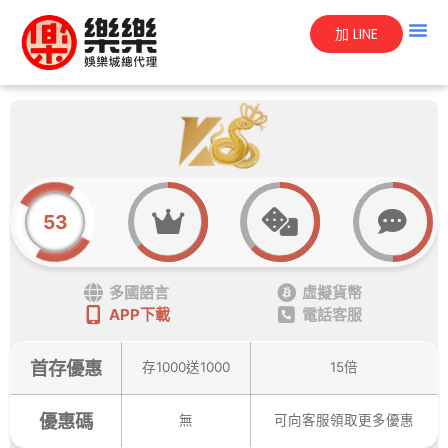
加 LINE
53
多國語言
虛擬貨幣
APP下載
電話客服
首存優惠
存1000送1000
15倍
優惠碼
無
可向客服領取更多優惠