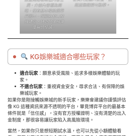
鈕並無鏈接可點擊。
洞，介面內容極為簡
略，僅有基本導航選單
與圖示，明顯為套用模
版建立，缺乏品牌辨識
度與信任感。
KG娛樂城適合哪些玩家？
適合玩家
：願意承受風險、追求多樣娛樂體驗的玩
家。
不適合玩家
：重視資金安全，尋求合法、有保障的娛
樂城玩家。
如果你是剛接觸娛樂城的新手玩家，樂樂會建議你謹慎評估
像 KG 這種資訊來源不透明的平台，畢竟博弈平台的最基本
條件就是「信任感」，沒有官方授權證明、沒有清楚的出入
金制度，那很容易讓玩家陷入高風險環境。
當然，如果你只是想短期試水溫，也可以先從小額體驗看