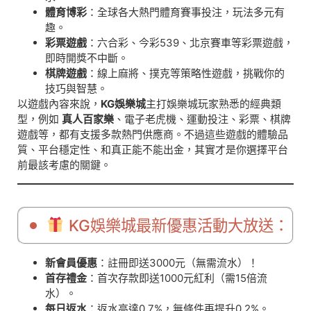
體育博彩
：全球各大熱門體育賽事投注，玩法多元有
趣。
彩票遊戲
：六合彩、今彩539、北京賽車等彩票遊戲，
即時開獎不中斷。
棋牌遊戲
：線上麻將、撲克等策略性遊戲，挑戰你的
技巧與智慧。
以遊戲內容來說，
KG娛樂城
主打娛樂城玩家熟悉的經典類
型，例如
真人百家樂
、電子老虎機、運動投注、彩票、棋牌
遊戲等，都有支援多款熱門供應商。不過這些遊戲的體驗品
質、平台穩定性、和真正能不能出金，其實才是你選擇平台
前最該考慮的關鍵。
KG娛樂城最新優惠活動大放送：
新會員優惠
：註冊即送3000元（無需流水）！
首存禮金
：首次存款即送1000元紅利（需15倍流
水）。
每日返水
：返水高達0.7%，無條件再提升0.2%。