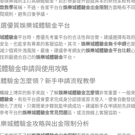
發娛樂城則主打高額體驗金，對於想要提升遊戲資本的新玩家較有吸
款教學
著稱。不過，各家平台在
娛樂城體驗金出金限制
方面略有不
閱規則，避免日後爭議。
挑選優質娛樂城體驗金平台
城體驗金
平台時，應優先考量平台的合法性與信譽。建議選擇有政
安全，也能享有專業的客服協助。其次，
娛樂城體驗金無卡申請
也
減少個資外洩風險。最後，建議參考網友的
娛樂城體驗金平台比較
找到最適合自己的
娛樂城體驗金
平台。
城體驗金申請與使用攻略
城體驗金怎麼領？新手申請流程教學
觸線上博弈的新手來說，了解
娛樂城體驗金怎麼領
非常重要。一般來
體驗金
。有些平台還會要求完成身分認證或首次登入，便會自動發
簡化了流程，只需簡單步驟就能申請成功。建議新手在申請前先詳
參考平台的
娛樂城體驗金常見問題
區，或洽詢線上客服協助。
娛樂城體驗金攻略與出金限制分析