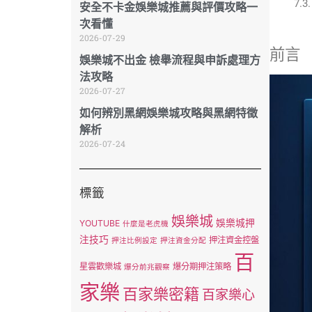
安全不卡金娛樂城推薦與評價攻略一
次看懂
2026-07-29
前言
娛樂城不出金 檢舉流程與申訴處理方
法攻略
2026-07-27
如何辨別黑網娛樂城攻略與黑網特徵
解析
2026-07-24
標籤
娛樂城
娛樂城押
YOUTUBE
什麼是老虎機
注技巧
押注資金控盤
押注比例設定
押注資金分配
百
星雲歡樂城
爆分期押注策略
爆分前兆觀察
家樂
百家樂密籍
百家樂心