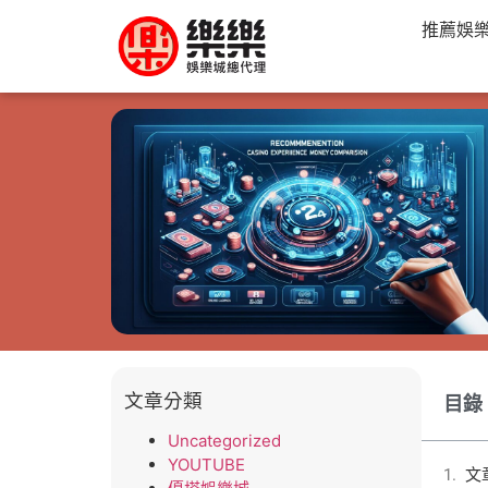
推薦娛
文章分類
目錄
Uncategorized
YOUTUBE
文