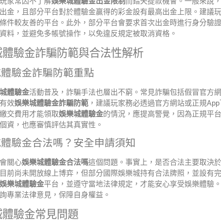
玩家常因不了解
娛樂城體驗金出金限制
而錯失提款機會。一般來說，
出金，且部分平台對於體驗金贏得的彩金設有最高出金上限。建議
條件較友善的平台。此外，部分平台會要求首次出金時進行身分驗
資料，並避免多帳號操作，以免違反規定被取消資格。
城體驗金詐騙防範與合法性解析
城體驗金詐騙防範重點
城體驗金
活動普及，詐騙手法也層出不窮。常見詐騙包括假冒官方網
有效
娛樂城體驗金詐騙防範
，建議玩家務必透過官方網站或正規Ap
繳交費用才能領取
娛樂城體驗金
的情況，應提高警覺，因為正規平
個資，也應審慎評估其真實性。
城體驗金合法嗎？安全申請須知
會關心
娛樂城體驗金合法嗎
這個問題。事實上，是否合法主要取決
目前尚未開放線上博弈，但部分國際娛樂城持有合法牌照，並設有
娛樂城體驗金
平台，並遵守當地法律規定，才能安心享受娛樂體驗
詢專業法律意見，保障自身權益。
城體驗金常見問題