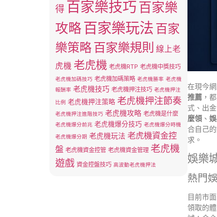
百家樂技巧
百家樂
得
百家樂玩法
攻略
百家
百家樂規則
樂策略
線上老
老虎機
虎機
老虎機RTP
老虎機中獎技巧
老虎機加碼策略
老虎機加碼技巧
老虎機勝率
老虎機
在現今網
老虎機技巧
老虎機押注技巧
報酬率
老虎機押注
推薦
，都
老虎機押注節奏
老虎機押注策略
比例
式、出金
老虎機攻略
老虎機是什麼
老虎機押注進階技巧
麼領
、
娛
老虎機爆分技巧
老虎機爆分前兆
老虎機爆分時機
合自己的
老虎機資金控
老虎機玩法
老虎機爆分期
求。
老虎機
盤
老虎機資金控管
老虎機資金管理
娛樂
遊戲
資金控盤技巧
高波動老虎機押法
熱門
目前市面
領取的體