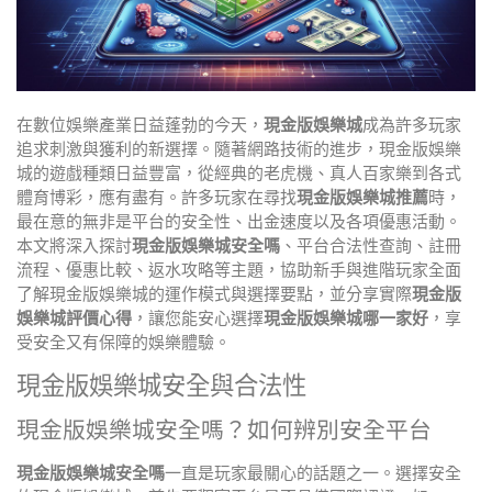
在數位娛樂產業日益蓬勃的今天，
現金版娛樂城
成為許多玩家
追求刺激與獲利的新選擇。隨著網路技術的進步，現金版娛樂
城的遊戲種類日益豐富，從經典的老虎機、真人百家樂到各式
體育博彩，應有盡有。許多玩家在尋找
現金版娛樂城推薦
時，
最在意的無非是平台的安全性、出金速度以及各項優惠活動。
本文將深入探討
現金版娛樂城安全嗎
、平台合法性查詢、註冊
流程、優惠比較、返水攻略等主題，協助新手與進階玩家全面
了解現金版娛樂城的運作模式與選擇要點，並分享實際
現金版
娛樂城評價心得
，讓您能安心選擇
現金版娛樂城哪一家好
，享
受安全又有保障的娛樂體驗。
現金版娛樂城安全與合法性
現金版娛樂城安全嗎？如何辨別安全平台
現金版娛樂城安全嗎
一直是玩家最關心的話題之一。選擇安全