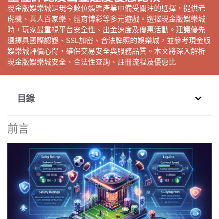
現金版娛樂城是現今數位娛樂產業中備受關注的選擇，提供老
虎機、真人百家樂、體育博彩等多元遊戲。選擇現金版娛樂城
時，玩家最重視平台安全性、出金速度及優惠活動。建議優先
選擇具國際認證、SSL加密、合法牌照的娛樂城，並參考現金版
娛樂城評價心得，確保交易安全與服務品質。本文將深入解析
現金版娛樂城安全、合法性查詢、註冊流程及優惠比
目錄
前言