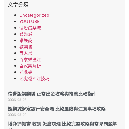
文章分類
Uncategorized
YOUTUBE
優塔娛樂城
娛樂城
樂樂說
歡樂城
百家樂
百家樂投注
百家樂解析
老虎機
老虎機押注技巧
信譽版娛樂城 正常出金攻略與推薦比較指南
2026-08-05
娛樂城綁定銀行安全嗎 比較風險與注意事項攻略
2026-08-03
博弈通知書 收到 怎麼處理 比較完整攻略與常見問題解