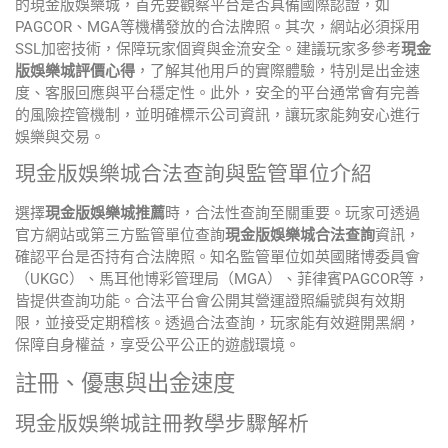
的現金版娛樂城，首先要觀察平台是否具備國際認證，如
PAGCOR、MGA等機構發放的合法牌照。其次，網站必須採用
SSL加密技術，保障玩家個資與金流安全。建議玩家多參考
現金
版娛樂城評價心得
，了解其他用戶的實際體驗，特別是出金速
度、客服回應與平台穩定性。此外，安全的平台通常會有完善
的風險控管機制，並明確標示公司資訊，讓玩家能夠安心進行
娛樂與交易。
現金版娛樂城合法查詢與監管單位介紹
選擇
現金版娛樂城推薦
時，合法性查詢至關重要。玩家可透過
官方網站或第三方監管單位查詢
現金版娛樂城合法查詢
資訊，
確認平台是否持有合法牌照。知名監管單位如英國賭博委員會
（UKGC）、馬耳他博彩管理局（MGA）、菲律賓PAGCOR等，
皆提供查詢功能。合法平台會公開其營運證照編號與有效期
限，並接受定期稽核。透過合法查詢，玩家能有效避開黑網，
保障自身權益，享受公平公正的遊戲環境。
註冊、優惠與出金速度
現金版娛樂城註冊教學步驟解析