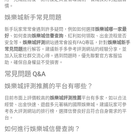
慣。
娛樂城新手常見問題
新手玩家常常會遇到許多疑問，例如如何選擇
娛樂城哪一家最
好
、如何查詢
娛樂城信譽查詢
、紅利如何領取、出金流程是否
安全等。
娛樂城評測
網站通常會設有FAQ專區，針對
娛樂城新手
常見問題
進行解答。建議新手多參考評測網站的經驗分享，並
加入玩家社群交流心得。遇到問題時，優先聯繫官方客服協
助，確保自身權益不受損害。
常見問題 Q&A
娛樂城評測推薦的平台有哪些？
目前市面上評價較高的
娛樂城評測推薦
平台有多家，如以合法
經營、出金快速、遊戲多元著稱的國際娛樂城。建議玩家可參
考各大評測網站的排行榜，選擇信譽良好且符合自身需求的平
台。
如何進行娛樂城信譽查詢？