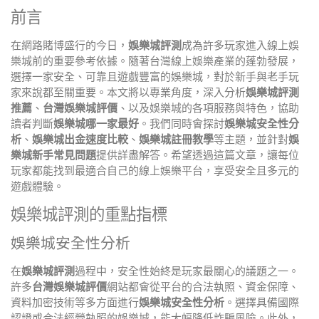
前言
在網路賭博盛行的今日，
娛樂城評測
成為許多玩家進入線上娛
樂城前的重要參考依據。隨著台灣線上娛樂產業的蓬勃發展，
選擇一家安全、可靠且遊戲豐富的娛樂城，對於新手與老手玩
家來說都至關重要。本文將以專業角度，深入分析
娛樂城評測
推薦
、
台灣娛樂城評價
、以及娛樂城的各項服務與特色，協助
讀者判斷
娛樂城哪一家最好
。我們同時會探討
娛樂城安全性分
析
、
娛樂城出金速度比較
、
娛樂城註冊教學
等主題，並針對
娛
樂城新手常見問題
提供詳盡解答。希望透過這篇文章，讓每位
玩家都能找到最適合自己的線上娛樂平台，享受安全且多元的
遊戲體驗。
娛樂城評測的重點指標
娛樂城安全性分析
在
娛樂城評測
過程中，安全性始終是玩家最關心的議題之一。
許多
台灣娛樂城評價
網站都會從平台的合法執照、資金保障、
資料加密技術等多方面進行
娛樂城安全性分析
。選擇具備國際
認證或合法經營執照的娛樂城，能大幅降低詐騙風險。此外，