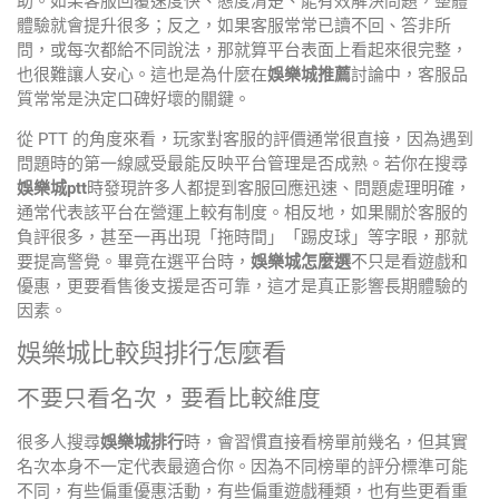
助。如果客服回覆速度快、態度清楚、能有效解決問題，整體
體驗就會提升很多；反之，如果客服常常已讀不回、答非所
問，或每次都給不同說法，那就算平台表面上看起來很完整，
也很難讓人安心。這也是為什麼在
娛樂城推薦
討論中，客服品
質常常是決定口碑好壞的關鍵。
從 PTT 的角度來看，玩家對客服的評價通常很直接，因為遇到
問題時的第一線感受最能反映平台管理是否成熟。若你在搜尋
娛樂城ptt
時發現許多人都提到客服回應迅速、問題處理明確，
通常代表該平台在營運上較有制度。相反地，如果關於客服的
負評很多，甚至一再出現「拖時間」「踢皮球」等字眼，那就
要提高警覺。畢竟在選平台時，
娛樂城怎麼選
不只是看遊戲和
優惠，更要看售後支援是否可靠，這才是真正影響長期體驗的
因素。
娛樂城比較與排行怎麼看
不要只看名次，要看比較維度
很多人搜尋
娛樂城排行
時，會習慣直接看榜單前幾名，但其實
名次本身不一定代表最適合你。因為不同榜單的評分標準可能
不同，有些偏重優惠活動，有些偏重遊戲種類，也有些更看重