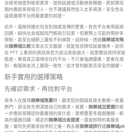
台經常被提到帳號異常、提款延遲或活動條款模糊，那就算短
期內看起來很吸引人，也不建議貿然投入太多資源。安全性永
遠是選擇平台時最重要的前提。
此外，風險辨識也包含對過度宣傳的警覺。有些平台會用超高
回饋、超快出金或超低門檻吸引玩家，但實際上可能附帶許多
限制，甚至在細節上藏有不利條款。這時候，透過
娛樂城攻略
與
娛樂城比較
文章去交叉驗證，就能有效降低踩雷機率。若你
在 PTT 上看到的資訊與官方說法差距過大，就更應該保持保留
態度。畢竟真正值得信任的平台，不只會強調優惠，更會在規
則、客服與金流上展現一致性，這才是判斷是否安全的關鍵。
新手實用的選擇策略
先確認需求，再找對平台
很多人在搜尋
娛樂城推薦
時，最常犯的錯誤就是先看哪一家最
熱門，卻沒有先想清楚自己的需求。其實，
娛樂城怎麼選
的第
一步應該是確認你最重視的是什麼：是想要更多遊戲種類、較
高的優惠回饋、穩定的
娛樂城出金速度
，還是即時的客服支
援。當你先把需求排序好之後，再去看
娛樂城排行
或
娛樂城ptt