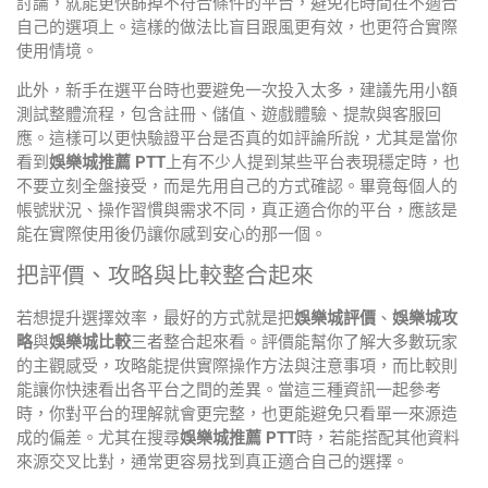
討論，就能更快篩掉不符合條件的平台，避免花時間在不適合
自己的選項上。這樣的做法比盲目跟風更有效，也更符合實際
使用情境。
此外，新手在選平台時也要避免一次投入太多，建議先用小額
測試整體流程，包含註冊、儲值、遊戲體驗、提款與客服回
應。這樣可以更快驗證平台是否真的如評論所說，尤其是當你
看到
娛樂城推薦 PTT
上有不少人提到某些平台表現穩定時，也
不要立刻全盤接受，而是先用自己的方式確認。畢竟每個人的
帳號狀況、操作習慣與需求不同，真正適合你的平台，應該是
能在實際使用後仍讓你感到安心的那一個。
把評價、攻略與比較整合起來
若想提升選擇效率，最好的方式就是把
娛樂城評價
、
娛樂城攻
略
與
娛樂城比較
三者整合起來看。評價能幫你了解大多數玩家
的主觀感受，攻略能提供實際操作方法與注意事項，而比較則
能讓你快速看出各平台之間的差異。當這三種資訊一起參考
時，你對平台的理解就會更完整，也更能避免只看單一來源造
成的偏差。尤其在搜尋
娛樂城推薦 PTT
時，若能搭配其他資料
來源交叉比對，通常更容易找到真正適合自己的選擇。