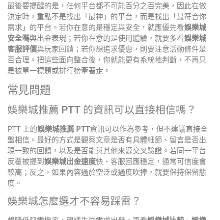
最後要提醒的是，任何平台都不可能百分之百完美，因此在做
決定時，重點不是找出「最神」的平台，而是找出「最符合你
需求」的平台。若你在意的是穩定與安全，就應優先看
娛樂城
安全嗎
與出金表現；若你在意的是使用體驗，就要多看
娛樂城
客服評價
與玩家回饋；若你想追求優惠，則要注意活動條件是
否合理。把這些面向整合後，你就能更有系統地判斷，不再只
是被單一標題或排行榜牽著走。
常見問題
娛樂城推薦 PTT 的資訊可以直接相信嗎？
PTT 上的
娛樂城推薦 PTT
資訊可以作為參考，但不建議直接全
盤相信。最好的方式是觀察文章是否有具體細節、留言是否出
現一致的回饋，以及是否能與其他來源交叉驗證。若同一平台
反覆被提到
娛樂城出金速度
快、客服回應穩定，通常可信度會
較高；反之，如果內容過於空泛或過度吹捧，就要保持保留態
度。
娛樂城怎麼選才不容易踩雷？