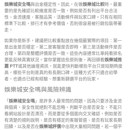
娛樂城安全嗎
與出金穩定性。因此，在做
娛樂城比較
時，最重
要的是先確認比較維度是否一致，例如是否有列出平台合法
性、金流速度、客服品質、活動條件與玩家口碑。只有在相同
標準下比較，排行才有參考價值，否則很容易被行銷包裝帶著
走。
如果你是新手，建議把比較重點放在幾個最實際的項目：第一
是出金是否穩定，第二是客服是否即時，第三是活動條件是否
合理，第四是整體評價是否一致。這些內容通常比單純看排名
更能反映真實狀況。當你掌握這些原則後，再回頭看
娛樂城推
薦 PTT
或其他論壇資訊，就能更快判斷哪些平台只是短期熱度
高，哪些平台則是真的有長期口碑。這種方式不只適合初學
者，也適合已經有經驗、想重新篩選平台的玩家。
娛樂城安全嗎與風險辨識
「
娛樂城安全嗎
」是許多人最常問的問題，因為只要涉及金流
與個資，安全性就絕對不能忽略。判斷平台是否安全，不能只
看網站設計是否漂亮，而是要從多個面向交叉確認，例如是否
有清楚的規則說明、是否有穩定的客服管道、是否有玩家長期
回饋，以及是否在
娛樂城評價
中出現大量相同問題。若一個平