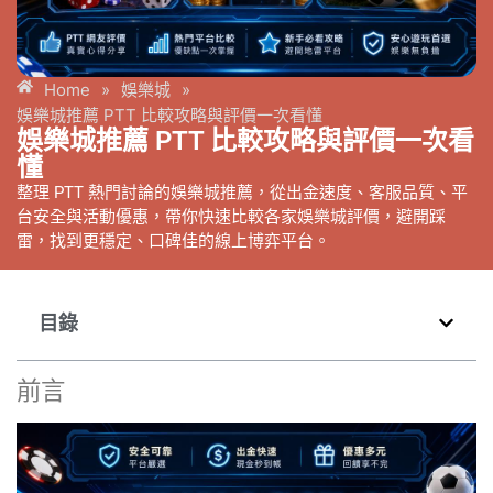
Home
»
娛樂城
»
娛樂城推薦 PTT 比較攻略與評價一次看懂
娛樂城推薦 PTT 比較攻略與評價一次看
懂
整理 PTT 熱門討論的娛樂城推薦，從出金速度、客服品質、平
台安全與活動優惠，帶你快速比較各家娛樂城評價，避開踩
雷，找到更穩定、口碑佳的線上博弈平台。
目錄
前言