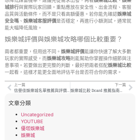
想降低踩雷機率，建議先從需求出發，再看
娛樂城比較
、
娛樂
城排行
與實際玩家回饋。重點應放在安全性、出金流程、客服
品質與活動條件，而不是只看高額優惠。若你能先確認
娛樂城
安全嗎
、
娛樂城客服評價
是否穩定，再進行小額測試，通常就
能大幅降低風險。
娛樂城評價與娛樂城攻略哪個比較重要？
兩者都重要，但用途不同。
娛樂城評價
能讓你快速了解大多數
玩家的實際感受，而
娛樂城攻略
則能幫助你掌握操作細節與注
意事項。若要做出更完整的判斷，最好把兩者搭配
娛樂城比較
一起看，這樣才能更全面地評估平台是否符合你的需求。
上一篇
下一篇
信譽佳娛樂城名單推薦與評價比較攻略
娛樂城比較 Dcard 推薦指南與評價攻略
文章分類
Uncategorized
YOUTUBE
優塔娛樂城
娛樂城