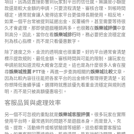
項目，因為這直接影響到玩家對平台的信任感。無論是小額提
款還是較大金額的申請，只要流程清楚、審核合理、到帳時間
穩定，通常就會讓人覺得這家平台更值得長期使用。相反地，
如果一個平台常被提到延遲出金、反覆補件，甚至需要等待很
久才會處理，那即使遊戲種類再多，也很難在
娛樂城評價
中拿
到高分。因此，當你在看
娛樂城排行
時，務必要把金流穩定度
列為核心指標，而不是只看優惠數字。
除了速度之外，金流的透明度也很重要。好的平台通常會清楚
標示提款規則、最低金額、審核時間與可能的限制，讓玩家在
申請前就知道流程大概會怎麼走。這也是為什麼很多人會在搜
尋
娛樂城推薦 PTT
後，再進一步查詢相關的
娛樂城比較
文章，
因為比較內容往往能把各家平台的出金條件整理得更清楚。若
你想降低後續爭議，選擇時就應該優先看重金流穩定與規則透
明，而不是只被高額優惠吸引。
客服品質與處理效率
另一個不可忽視的重點就是
娛樂城客服評價
。很多玩家在實際
使用平台時，最常遇到的問題不是遊戲本身，而是登入、充
值、提款、活動條件或帳號驗證等細節，這些都需要客服協