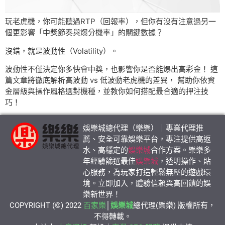
玩老虎機，你可能聽過RTP（回報率），但你有沒有注意過另一
個更影響「中獎節奏與爆分機率」的關鍵數據？
沒錯，就是波動性（Volatility）。
波動性不僅決定你多快會中獎，也影響你是否能爆出高彩金！ 這
篇文章將徹底解析高波動 vs 低波動老虎機的差異， 幫助你依資
金層級與操作風格選對機種，並教你如何搭配最合適的押注技
巧！
娛樂城總代理（樂樂）｜專業代理推
薦、安全可靠娛樂平台，專注提供高返
水、高穩定的
娛樂城
合作方案。樂樂多
年經驗篩選最佳
娛樂城
，透明操作、貼
心服務，為玩家打造輕鬆無壓的遊戲環
境。立即加入，體驗信賴與高回饋的娛
樂新世界！
COPYRIGHT (©) 2022
百家樂
│
娛樂城
總代理(樂樂) 版權所有，
不得轉載。