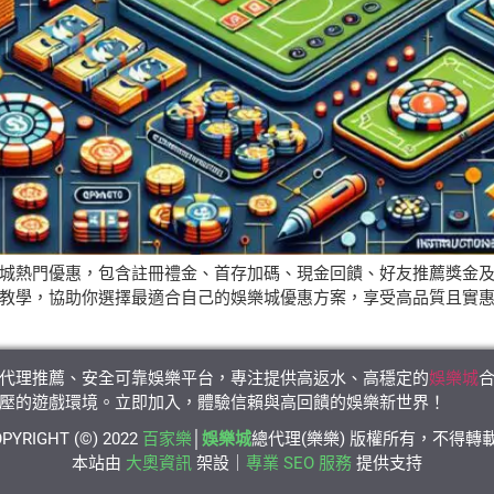
城熱門優惠，包含註冊禮金、首存加碼、現金回饋、好友推薦獎金及
教學，協助你選擇最適合自己的娛樂城優惠方案，享受高品質且實
代理推薦、安全可靠娛樂平台，專注提供高返水、高穩定的
娛樂城
壓的遊戲環境。立即加入，體驗信賴與高回饋的娛樂新世界！
PYRIGHT (©) 2022
百家樂
│
娛樂城
總代理(樂樂) 版權所有，不得轉
本站由
大奧資訊
架設｜
專業 SEO 服務
提供支持