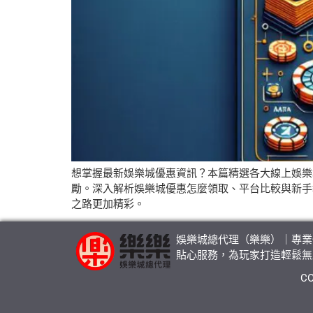
想掌握最新娛樂城優惠資訊？本篇精選各大線上娛樂
勵。深入解析娛樂城優惠怎麼領取、平台比較與新手
之路更加精彩。
娛樂城總代理（樂樂）｜專業
貼心服務，為玩家打造輕鬆無
CO