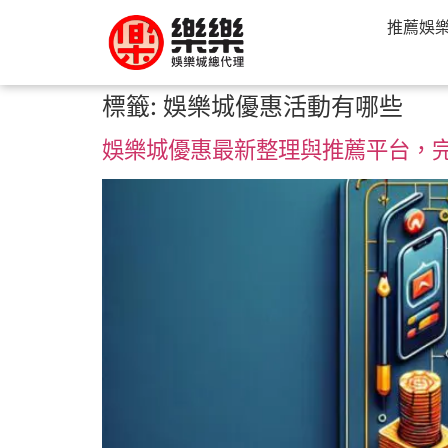
推薦娛
標籤:
娛樂城優惠活動有哪些
娛樂城優惠最新整理與推薦平台，