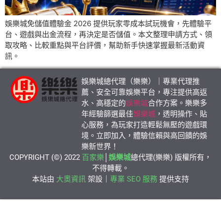
娛樂城免儲值體驗金 2026 提供玩家零成本試玩機會，先體驗平
台、遊戲與出金流程，再決定是否儲值。本文整理申請方式、領
取攻略、比較重點與平台評價，幫助新手快速掌握最新活動資
訊。
娛樂城總代理（樂樂）｜專業代理推
薦、安全可靠娛樂平台，專注提供高返
水、高穩定的
娛樂城
合作方案。樂樂多
年經驗篩選最佳
娛樂城
，透明操作、貼
心服務，為玩家打造輕鬆無壓的遊戲環
境。立即加入，體驗信賴與高回饋的娛
樂新世界！
COPYRIGHT (©) 2022
百家樂
│
娛樂城
總代理(樂樂) 版權所有，
不得轉載。
本站由
大奧資訊
架設｜
專業 SEO 服務
提供支持