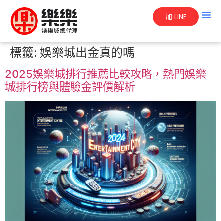
加 LINE
標籤:
娛樂城出金真的嗎
2025娛樂城排行推薦比較攻略，熱門娛樂
城排行榜與體驗金評價解析