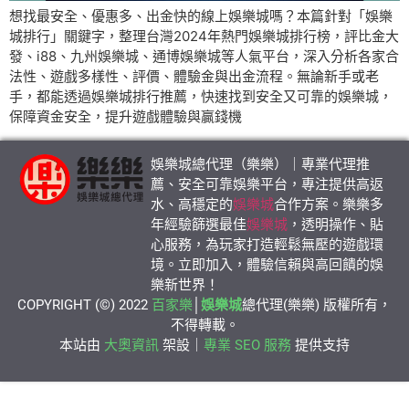
想找最安全、優惠多、出金快的線上娛樂城嗎？本篇針對「娛樂
城排行」關鍵字，整理台灣2024年熱門娛樂城排行榜，評比金大
發、i88、九州娛樂城、通博娛樂城等人氣平台，深入分析各家合
法性、遊戲多樣性、評價、體驗金與出金流程。無論新手或老
手，都能透過娛樂城排行推薦，快速找到安全又可靠的娛樂城，
保障資金安全，提升遊戲體驗與贏錢機
娛樂城總代理（樂樂）｜專業代理推
薦、安全可靠娛樂平台，專注提供高返
水、高穩定的
娛樂城
合作方案。樂樂多
年經驗篩選最佳
娛樂城
，透明操作、貼
心服務，為玩家打造輕鬆無壓的遊戲環
境。立即加入，體驗信賴與高回饋的娛
樂新世界！
COPYRIGHT (©) 2022
百家樂
│
娛樂城
總代理(樂樂) 版權所有，
不得轉載。
本站由
大奧資訊
架設｜
專業 SEO 服務
提供支持