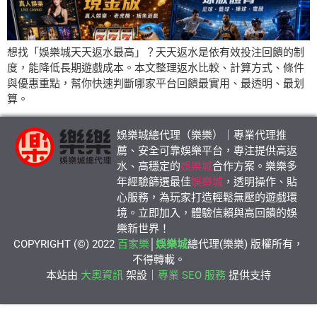
想找「娛樂城天天返水最高」？天天返水是依有效投注回饋的制
度，能降低長期遊戲成本。本文整理返水比較、計算方式、條件
與優惠重點，幫你快速判斷哪家平台回饋最實用、最透明、最划
算。
娛樂城總代理（樂樂）｜專業代理推
薦、安全可靠娛樂平台，專注提供高返
水、高穩定的
娛樂城
合作方案。樂樂多
年經驗篩選最佳
娛樂城
，透明操作、貼
心服務，為玩家打造輕鬆無壓的遊戲環
境。立即加入，體驗信賴與高回饋的娛
樂新世界！
COPYRIGHT (©) 2022
百家樂
│
娛樂城
總代理(樂樂) 版權所有，
不得轉載。
本站由
大奧資訊
架設｜
專業 SEO 服務
提供支持