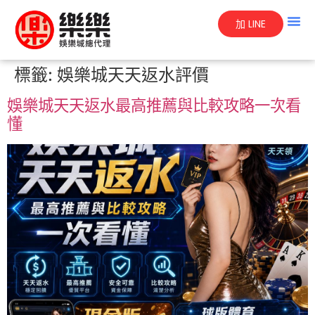
加 LINE
標籤:
娛樂城天天返水評價
娛樂城天天返水最高推薦與比較攻略一次看
懂