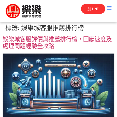
加 LINE
標籤:
娛樂城客服推薦排行榜
娛樂城客服評價與推薦排行榜，回應速度及
處理問題經驗全攻略