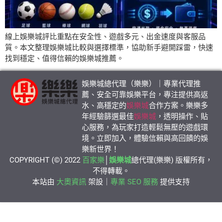
線上娛樂城評比重點在安全性、遊戲多元、出金速度與客服品
質。本文整理娛樂城比較與選擇標準，協助新手避開踩雷，快速
找到穩定、值得信賴的娛樂城推薦。
娛樂城總代理（樂樂）｜專業代理推
薦、安全可靠娛樂平台，專注提供高返
水、高穩定的
娛樂城
合作方案。樂樂多
年經驗篩選最佳
娛樂城
，透明操作、貼
心服務，為玩家打造輕鬆無壓的遊戲環
境。立即加入，體驗信賴與高回饋的娛
樂新世界！
COPYRIGHT (©) 2022
百家樂
│
娛樂城
總代理(樂樂) 版權所有，
不得轉載。
本站由
大奧資訊
架設｜
專業 SEO 服務
提供支持