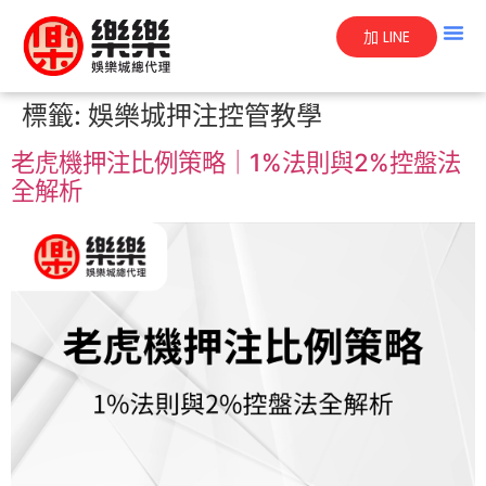
加 LINE
標籤:
娛樂城押注控管教學
老虎機押注比例策略｜1%法則與2%控盤法
全解析