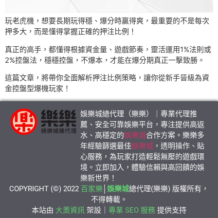
玩老虎機，想要長期玩得穩、爆分時贏得爽，最重要的不是每次
押多大，而是懂得掌握正確的押注比例！
真正的高手，都懂得根據資金量、遊戲節奏，靈活運用1%法則或
2%控盤法，穩穩控盤，不爆本，才能在爆分期真正一擊致勝。
這篇文章，將帶你全面解析押注比例策略，讓你從新手晉級為資
金控盤型爆機玩家！
娛樂城總代理（樂樂）｜專業代理推
薦、安全可靠娛樂平台，專注提供高返
水、高穩定的
娛樂城
合作方案。樂樂多
年經驗篩選最佳
娛樂城
，透明操作、貼
心服務，為玩家打造輕鬆無壓的遊戲環
境。立即加入，體驗信賴與高回饋的娛
樂新世界！
COPYRIGHT (©) 2022
百家樂
│
娛樂城
總代理(樂樂) 版權所有，
不得轉載。
本站由
大奧資訊
架設｜
專業 SEO 服務
提供支持