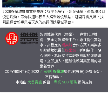
2026娛樂城推薦重點整理：從平台安全、出金速度、遊戲種類到
優惠活動，帶你快速比較各大娛樂城優缺點，避開踩雷風險，找
到最適合新手與老玩家的高評價娛樂城平台。
娛樂城總代理（樂樂）｜專業代理推
薦、安全可靠娛樂平台，專注提供高返
水、高穩定的
娛樂城
合作方案。樂樂多
年經驗篩選最佳
娛樂城
，透明操作、貼
心服務，為玩家打造輕鬆無壓的遊戲環
境。立即加入，體驗信賴與高回饋的娛
樂新世界！
COPYRIGHT (©) 2022
百家樂
│
娛樂城
總代理(樂樂) 版權所有，
不得轉載。
本站由
大奧資訊
架設｜
專業 SEO 服務
提供支持