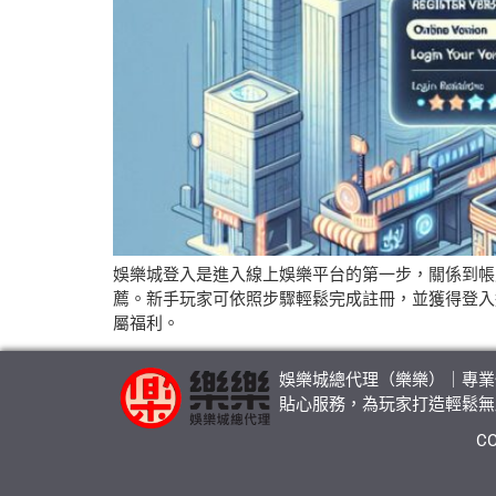
娛樂城登入是進入線上娛樂平台的第一步，關係到帳
薦。新手玩家可依照步驟輕鬆完成註冊，並獲得登入
屬福利。
娛樂城總代理（樂樂）｜專業
貼心服務，為玩家打造輕鬆無
CO