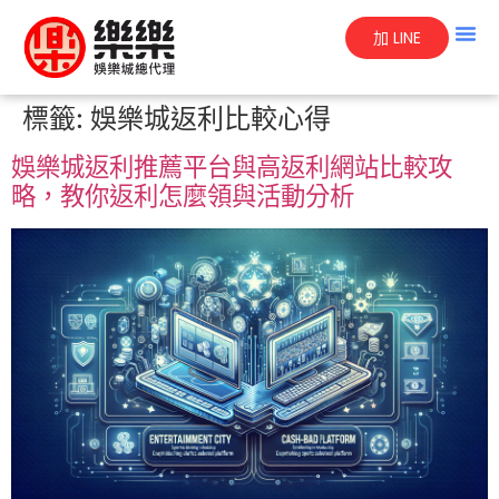
加 LINE
標籤:
娛樂城返利比較心得
娛樂城返利推薦平台與高返利網站比較攻
略，教你返利怎麼領與活動分析