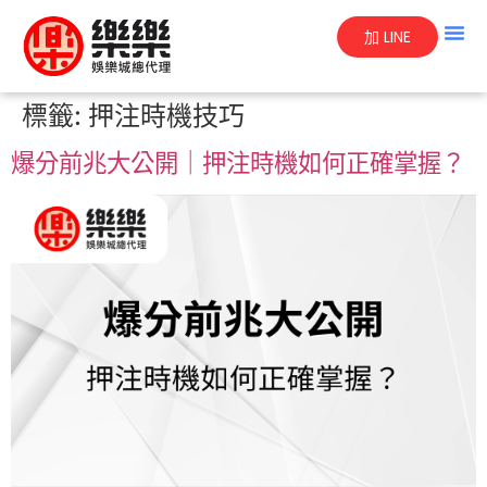
加 LINE
標籤:
押注時機技巧
爆分前兆大公開｜押注時機如何正確掌握？