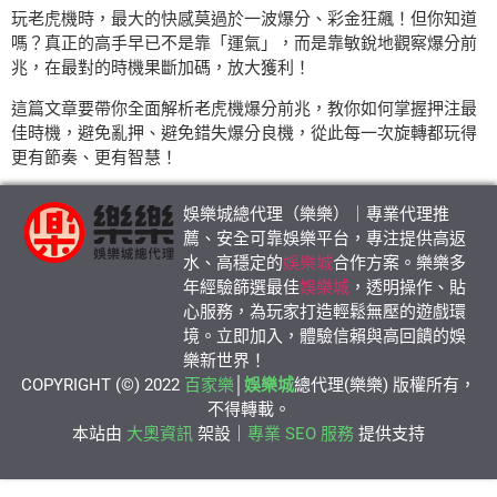
玩老虎機時，最大的快感莫過於一波爆分、彩金狂飆！但你知道
嗎？真正的高手早已不是靠「運氣」，而是靠敏銳地觀察爆分前
兆，在最對的時機果斷加碼，放大獲利！
這篇文章要帶你全面解析老虎機爆分前兆，教你如何掌握押注最
佳時機，避免亂押、避免錯失爆分良機，從此每一次旋轉都玩得
更有節奏、更有智慧！
娛樂城總代理（樂樂）｜專業代理推
薦、安全可靠娛樂平台，專注提供高返
水、高穩定的
娛樂城
合作方案。樂樂多
年經驗篩選最佳
娛樂城
，透明操作、貼
心服務，為玩家打造輕鬆無壓的遊戲環
境。立即加入，體驗信賴與高回饋的娛
樂新世界！
COPYRIGHT (©) 2022
百家樂
│
娛樂城
總代理(樂樂) 版權所有，
不得轉載。
本站由
大奧資訊
架設｜
專業 SEO 服務
提供支持