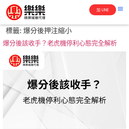
加 LINE
標籤:
爆分後押注縮小
爆分後該收手？老虎機停利心態完全解析