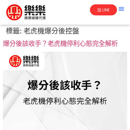
加 LINE
標籤:
老虎機爆分後控盤
爆分後該收手？老虎機停利心態完全解析