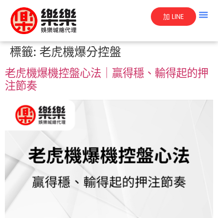
加 LINE
標籤:
老虎機爆分控盤
老虎機爆機控盤心法｜贏得穩、輸得起的押
注節奏