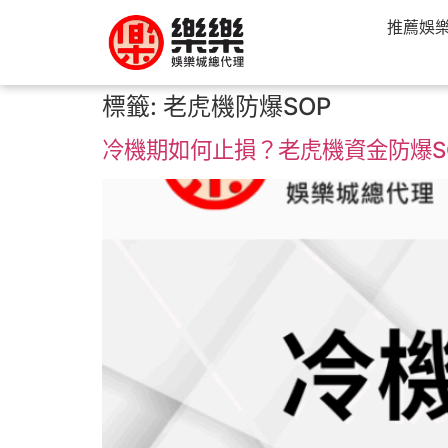
推薦娛
標籤:
老虎機防爆SOP
冷機期如何止損？老虎機資金防爆S