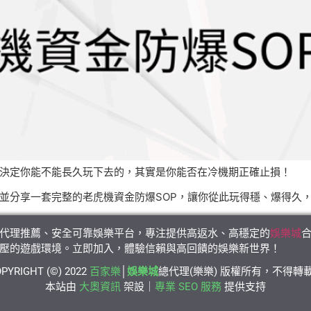
決定你能不能長久玩下去的，其實是你能否在冷機期正確止損！
並分享一套完整的老虎機資金防爆SOP，讓你從此玩得穩、爆得久
代理推薦、安全可靠娛樂平台，專注提供高返水、高穩定的
娛樂城
壓的遊戲環境。立即加入，體驗信賴與高回饋的娛樂新世界！
PYRIGHT (©) 2022
百家樂
│
娛樂城
總代理(樂樂) 版權所有，不得轉
本站由
大奧資訊
架設｜
專業 SEO 服務
提供支持