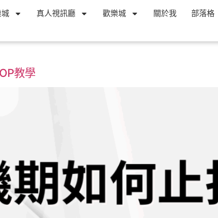
樂城
真人視訊廳
歡樂城
關於我
部落格
OP教學