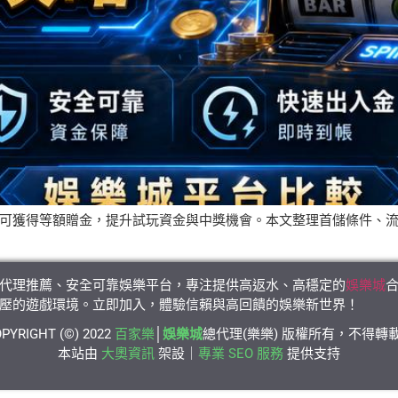
儲值即可獲得等額贈金，提升試玩資金與中獎機會。本文整理首儲條件、
代理推薦、安全可靠娛樂平台，專注提供高返水、高穩定的
娛樂城
壓的遊戲環境。立即加入，體驗信賴與高回饋的娛樂新世界！
PYRIGHT (©) 2022
百家樂
│
娛樂城
總代理(樂樂) 版權所有，不得轉
本站由
大奧資訊
架設｜
專業 SEO 服務
提供支持