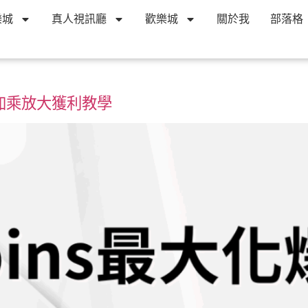
樂城
真人視訊廳
歡樂城
關於我
部落格
鎖加乘放大獲利教學