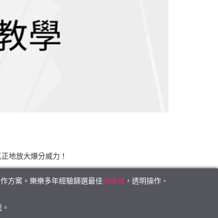
真正地放大爆分威力！
合作方案。樂樂多年經驗篩選最佳
娛樂城
，透明操作、
載。