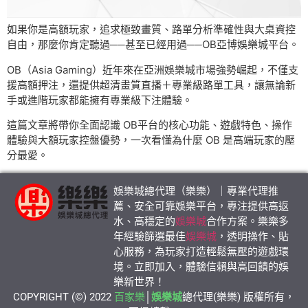
如果你是高額玩家，追求極致畫質、路單分析準確性與大桌資控
自由，那麼你肯定聽過──甚至已經用過──OB亞博娛樂城平台。
OB（Asia Gaming）近年來在亞洲娛樂城市場強勢崛起，不僅支
援高額押注，還提供超清畫質直播＋專業級路單工具，讓無論新
手或進階玩家都能擁有專業級下注體驗。
這篇文章將帶你全面認識 OB平台的核心功能、遊戲特色、操作
體驗與大額玩家控盤優勢，一次看懂為什麼 OB 是高端玩家的壓
分最愛。
娛樂城總代理（樂樂）｜專業代理推
薦、安全可靠娛樂平台，專注提供高返
水、高穩定的
娛樂城
合作方案。樂樂多
年經驗篩選最佳
娛樂城
，透明操作、貼
心服務，為玩家打造輕鬆無壓的遊戲環
境。立即加入，體驗信賴與高回饋的娛
樂新世界！
COPYRIGHT (©) 2022
百家樂
│
娛樂城
總代理(樂樂) 版權所有，