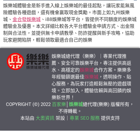
娛樂城體驗金是新手進入線上娛樂城的最佳起點，讓玩家能無風
險體驗各種遊戲，還有機會贏取現金獎勵。市面上如九州娛樂
城、
金合發娛樂城
、i88娛樂城等平台，皆提供不同額度的娛樂城
體驗金及優惠。本文詳細比較各大平台體驗金申請方式、出金限
制與合法性，並提供無卡申請教學、防詐提醒與新手攻略，協助
玩家避開陷阱，輕鬆領取最適合自己的娛樂
娛樂城總代理（樂樂）｜專業代理推
薦、安全可靠娛樂平台，專注提供高返
水、高穩定的
娛樂城
合作方案。樂樂多
年經驗篩選最佳
娛樂城
，透明操作、貼
心服務，為玩家打造輕鬆無壓的遊戲環
境。立即加入，體驗信賴與高回饋的娛
樂新世界！
COPYRIGHT (©) 2022
百家樂
│
娛樂城
總代理(樂樂) 版權所有，
不得轉載。
本站由
大奧資訊
架設｜
專業 SEO 服務
提供支持